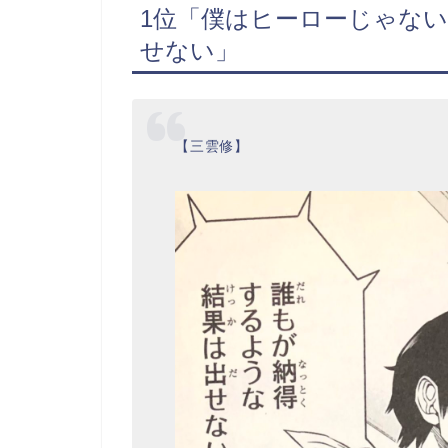
1位「僕はヒーローじゃな
せない」
【三雲修】