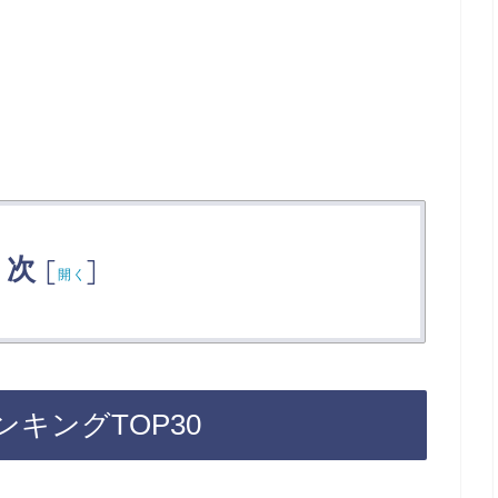
目次
[
]
開く
キングTOP30