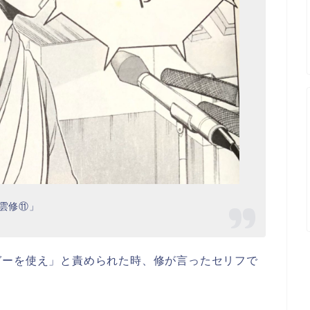
三雲修⑪」
ガーを使え」と責められた時、修が言ったセリフで